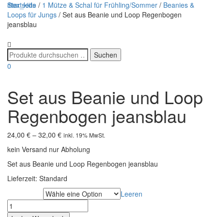
ittex_kids
Startseite
/
1 Mütze & Schal für Frühling/Sommer
/
Beanies &
Loops für Jungs
/ Set aus Beanie und Loop Regenbogen
jeansblau
Navigatio
umschalt
0
Set aus Beanie und Loop
Regenbogen jeansblau
24,00
€
–
32,00
€
inkl. 19% MwSt.
kein Versand nur Abholung
Set aus Beanie und Loop Regenbogen jeansblau
Lieferzeit:
Standard
Leeren
Kopfumfang
Set
aus