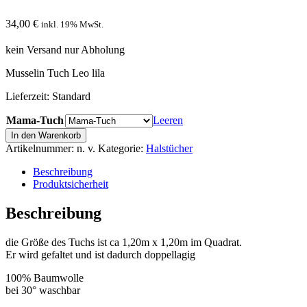
34,00
€
inkl. 19% MwSt.
kein Versand nur Abholung
Musselin Tuch Leo lila
Lieferzeit:
Standard
Mama-Tuch
Leeren
Musselin
In den Warenkorb
Tuch
Artikelnummer:
n. v.
Kategorie:
Halstücher
Leo
lila
Beschreibung
Menge
Produktsicherheit
Beschreibung
die Größe des Tuchs ist ca 1,20m x 1,20m im Quadrat.
Er wird gefaltet und ist dadurch doppellagig
100% Baumwolle
bei 30° waschbar