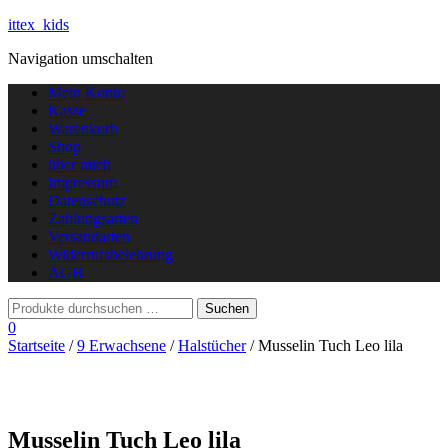
ittex_kids
Navigation umschalten
Mein Konto
Kasse
Warenkorb
Shop
über mich
Impressum
Datenschutz
Zahlungsarten
Versandarten
Widerrufsbelehrung
AGB
0
Startseite
/
9 Erwachsene
/
Halstücher
/ Musselin Tuch Leo lila
Musselin Tuch Leo lila