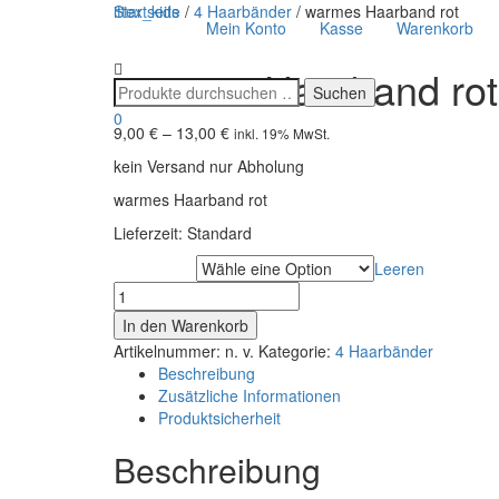
ittex_kids
Startseite
/
4 Haarbänder
/ warmes Haarband rot
Mein Konto
Kasse
Warenkorb
warmes Haarband rot
0
9,00
€
–
13,00
€
inkl. 19% MwSt.
kein Versand nur Abholung
warmes Haarband rot
Lieferzeit:
Standard
Leeren
Kopfumfang
warmes
Haarband
In den Warenkorb
rot
Artikelnummer:
n. v.
Kategorie:
4 Haarbänder
Menge
Beschreibung
Zusätzliche Informationen
Produktsicherheit
Beschreibung