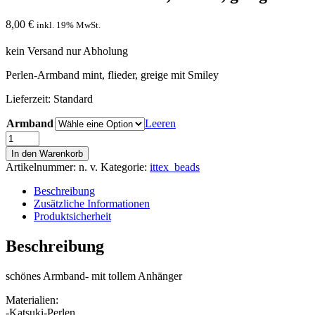
8,00
€
inkl. 19% MwSt.
kein Versand nur Abholung
Perlen-Armband mint, flieder, greige mit Smiley
Lieferzeit:
Standard
Armband
Leeren
Perlen-
Armband
In den Warenkorb
mint,
Artikelnummer:
n. v.
Kategorie:
ittex_beads
flieder,
greige
Beschreibung
mit
Zusätzliche Informationen
Smiley
Produktsicherheit
Menge
Beschreibung
schönes Armband- mit tollem Anhänger
Materialien:
-Katsuki-Perlen