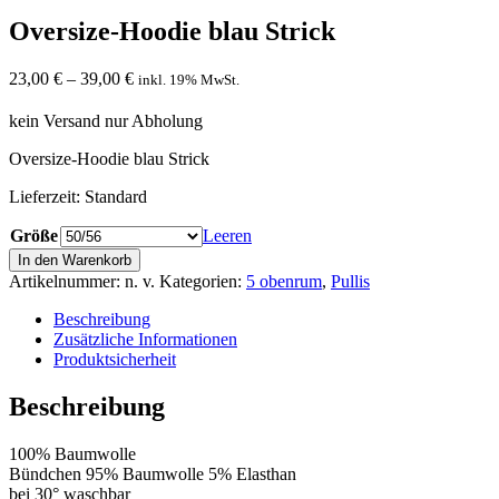
Oversize-Hoodie blau Strick
23,00
€
–
39,00
€
inkl. 19% MwSt.
kein Versand nur Abholung
Oversize-Hoodie blau Strick
Lieferzeit:
Standard
Größe
Leeren
Oversize-
In den Warenkorb
Hoodie
Artikelnummer:
n. v.
Kategorien:
5 obenrum
,
Pullis
blau
Strick
Beschreibung
Menge
Zusätzliche Informationen
Produktsicherheit
Beschreibung
100% Baumwolle
Bündchen 95% Baumwolle 5% Elasthan
bei 30° waschbar