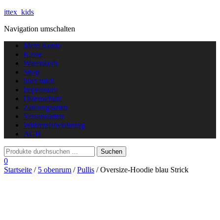
ittex_kids
Navigation umschalten
Mein Konto
Kasse
Warenkorb
Shop
über mich
Impressum
Datenschutz
Zahlungsarten
Versandarten
Widerrufsbelehrung
AGB
0
Startseite
/
5 obenrum
/
Pullis
/ Oversize-Hoodie blau Strick