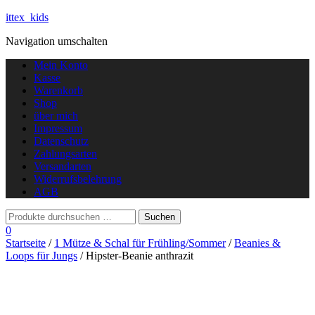
ittex_kids
Navigation umschalten
Mein Konto
Kasse
Warenkorb
Shop
über mich
Impressum
Datenschutz
Zahlungsarten
Versandarten
Widerrufsbelehrung
AGB
0
Startseite
/
1 Mütze & Schal für Frühling/Sommer
/
Beanies &
Loops für Jungs
/ Hipster-Beanie anthrazit