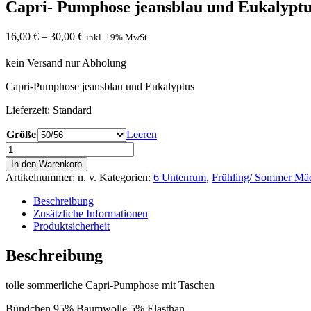
Capri- Pumphose jeansblau und Eukalyptu
16,00
€
–
30,00
€
inkl. 19% MwSt.
kein Versand nur Abholung
Capri-Pumphose jeansblau und Eukalyptus
Lieferzeit:
Standard
Größe
Leeren
Capri-
Pumphose
In den Warenkorb
jeansblau
Artikelnummer:
n. v.
Kategorien:
6 Untenrum
,
Frühling/ Sommer Mä
und
Eukalyptus
Beschreibung
Menge
Zusätzliche Informationen
Produktsicherheit
Beschreibung
tolle sommerliche Capri-Pumphose mit Taschen
Bündchen 95% Baumwolle 5% Elasthan