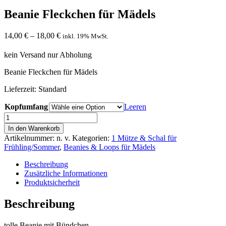
Beanie Fleckchen für Mädels
14,00
€
–
18,00
€
inkl. 19% MwSt.
kein Versand nur Abholung
Beanie Fleckchen für Mädels
Lieferzeit:
Standard
Kopfumfang
Leeren
Beanie
Fleckchen
In den Warenkorb
für
Artikelnummer:
n. v.
Kategorien:
1 Mütze & Schal für
Mädels
Frühling/Sommer
,
Beanies & Loops für Mädels
Menge
Beschreibung
Zusätzliche Informationen
Produktsicherheit
Beschreibung
tolle Beanie mit Bündchen