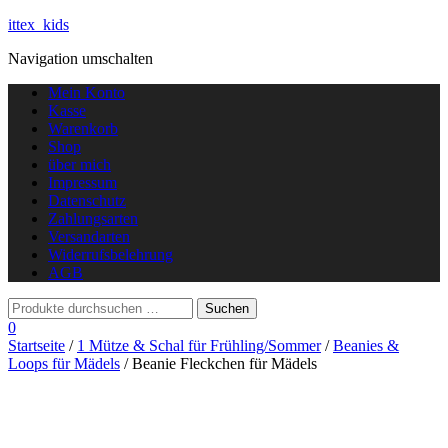
ittex_kids
Navigation umschalten
Mein Konto
Kasse
Warenkorb
Shop
über mich
Impressum
Datenschutz
Zahlungsarten
Versandarten
Widerrufsbelehrung
AGB
0
Startseite
/
1 Mütze & Schal für Frühling/Sommer
/
Beanies &
Loops für Mädels
/ Beanie Fleckchen für Mädels