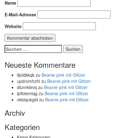
Name
E-Mail-Adresse
Website
Suchen
nach:
Neueste Kommentare
lljoldkkqk
zu
Beanie pink mit Glitzer
updromhzhl
zu
Beanie pink mit Glitzer
dlunrklevq
zu
Beanie pink mit Glitzer
lpfbtemtqg
zu
Beanie pink mit Glitzer
okbiqukgid
zu
Beanie pink mit Glitzer
Archiv
Kategorien
Keine Kategorien