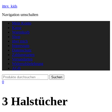
ittex_kids
Navigation umschalten
Mein Konto
Kasse
Warenkorb
Shop
über mich
Impressum
Datenschutz
Zahlungsarten
Versandarten
Widerrufsbelehrung
AGB
0
3 Halstücher